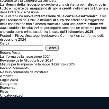
sottoposte alla Conferenza Unificata.
La
riforma della riscossione
cercherà una strategia per il
discarico in
tutto o in parte
del
magazzino di ruoli e crediti
nelle mani dell’Agenzia
delle Entrate Riscossione.
Si va verso una
nuova rottamazione delle cartelle esattoriali
? La via
per il recupero dei
1.206,3 miliardi di euro
che affollano il magazzino
della riscossione non è ancora tracciata. Sarà una
commissione
ad
hoc
a stabilire le soluzioni da perseguire, secondo un percorso per fasi
che vede come prima scadenza la data del
31 dicembre 2025
.
Posted in
Fisco
,
Uncategorized
Leave a Comment
on La riforma della
riscossione 2024
Cerca
Cerca
Recent Posts
La riforma della riscossione 2024
Revisione delle Aliquote Irpef 2024
Misure per le imprese nella legge di bilancio 2024
Recent Comments
Nessun commento da mostrare.
Archives
Luglio 2024
Categories
Economia
Fisco
Uncategorized