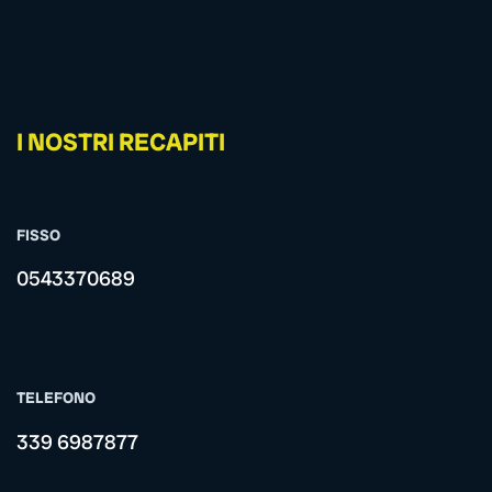
I NOSTRI RECAPITI
FISSO
0543370689
TELEFONO
339 6987877